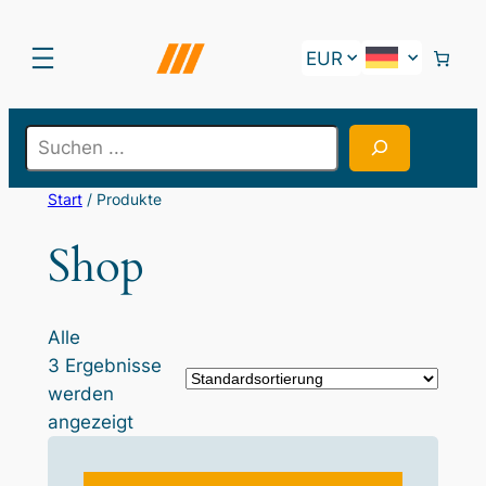
S
e
a
Start
/ Produkte
r
Shop
c
h
Alle
3 Ergebnisse
werden
angezeigt