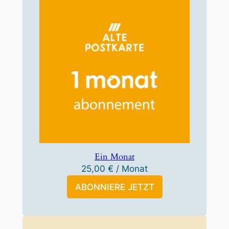
Ein Monat
25,00
€
/ Monat
ABONNIERE JETZT